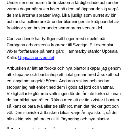
Under sensommaren är ärtskidorna färdigbildade och under
varma dagar när solen lyser på dem så öppnar de sig varpå
de små ärtorna sprätter iväg. Lika ljudligt som surret av bin
och andra pollinerare är under blomningen är knäppandet av
fröskidor som brister under sommarens senare del.
Carl von Linné har tydligen sitt finger med i spelet när
Caragana arborescens kommer till Sverige. Ett exemplar
växer fortfarande på hans gård Hammarby utanför Uppsala.
Källa:
Uppsala universitet
Ärtbusken är lätt att föröka och nya plantor skapar jag genom
att klippa av och bunta ihop ett tiotal grenar med årsskott och
en längd om ungefär 50cm. Ändarna snittas och sedan
stoppar jag helt enkelt ned dem i gödslad jord och vattnar.
Viktigt att inte glömma vattningen för de får inte torka ut innan
de har bildat nya rötter. Räkna med att av tio kvistar i bunten
så kanske bara två eller tre slår rot, men det räcker gott och
väl. Den sibiriska ärtbusken bildar varje år nya skott, så det
blir aldrig brist på material till föryngring och nya plantor.