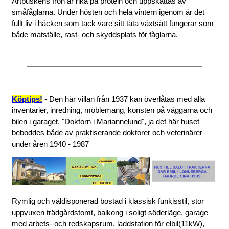
Ärtbuskens frön är rika på protein och uppskattas av
småfåglarna. Under hösten och hela vintern igenom är det
fullt liv i häcken som tack vare sitt täta växtsätt fungerar som
både matställe, rast- och skyddsplats för fåglarna.
Köptips!
- Den här villan från 1937 kan överlåtas med alla
inventarier, inredning, möblemang, konsten på väggarna och
bilen i garaget.
"Doktorn i Mariannelund"
, ja det här huset
beboddes både av praktiserande doktorer och veterinärer
under åren 1940 - 1987
Rymlig och väldisponerad bostad i klassisk funkisstil, stor
uppvuxen trädgårdstomt, balkong i soligt söderläge, garage
med arbets- och redskapsrum, laddstation för elbil(11kW),