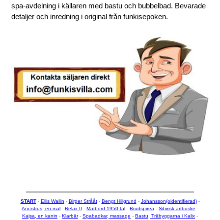
spa-avdelning i källaren med bastu och bubbelbad. Bevarade
detaljer och inredning i original från funkisepoken.
START
-
Ellis Wallin
-
Birger Strååt
-
Bengt Hillgrund
-
Johansson(oidentifierad)
-
Ancistrus, en mal
-
Relax II
-
Matbord 1950-tal
-
Brudspirea
-
Sibirisk ärtbuske
-
Kajsa, en kanin
-
Klarbär
-
Spabadkar, massage
-
Bastu, Träbyggarna i Kalix
-